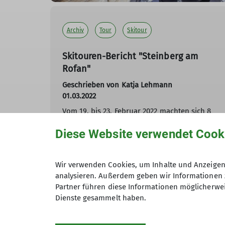
Archiv
Tour
Skitour
Skitouren-Bericht "Steinberg am
Rofan"
Geschrieben von Katja Lehmann
01.03.2022
Vom 19. bis 23. Februar 2022 machten sich 8
Skitourenfahrer zur Ski-Freizeit in Steinberg
Diese Website verwendet Cook
am Rofan auf. Den Tourenbericht von Klaus
Treml könnt ihr hier nachlesen.
Wir verwenden Cookies, um Inhalte und Anzeigen 
mehr erfahren
analysieren. Außerdem geben wir Informationen 
Partner führen diese Informationen möglicherwei
Dienste gesammelt haben.