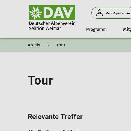
Mein.Alpenverein
Programm
Mit
Archiv
Tour
Organisation
Mitglied werden
Materialausleihe
EnergieWände
Jahresprogramm
Vorstand & Beisitzer
Sektionswechsel
A
2026
Programmarchiv
Tour
Relevante Treffer