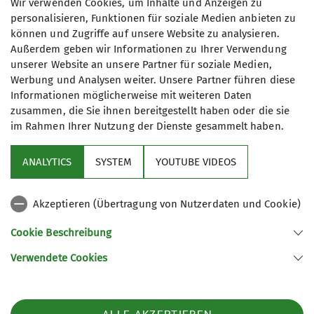
Wir verwenden Cookies, um Inhalte und Anzeigen zu
Immer Montags: Schnupperklettern
personalisieren, Funktionen für soziale Medien anbieten zu
für Kletterneulinge
können und Zugriffe auf unsere Website zu analysieren.
Do. 01.01.2026, 19:00 Uhr - Mo. 28.12.2026, 19:00 Uhr
Außerdem geben wir Informationen zu Ihrer Verwendung
unserer Website an unsere Partner für soziale Medien,
Ihr wollt wissen, ob Klettern etwas für euch ist?
Werbung und Analysen weiter. Unsere Partner führen diese
Kommt vorbei und probiert es aus – unter Aufsicht
Weitere Kurse und Trainingsmöglichkeiten findest
Informationen möglicherweise mit weiteren Daten
eines Trainers könnt ihr klettern und bouldern. Das
Du unter
Kletterhalle
.
zusammen, die Sie ihnen bereitgestellt haben oder die sie
Schnupper-Klettern dauert eine Stunde, unsere
im Rahmen Ihrer Nutzung der Dienste gesammelt haben.
Trainer sichern euch und geben euch erste Tipps und
Hinweise.
ANALYTICS
SYSTEM
YOUTUBE VIDEOS
mehr erfahren
Akzeptieren (Übertragung von Nutzerdaten und Cookie)
Aktuelles
Cookie Beschreibung
Im Fokus
Verwendete Cookies
Sektion Weimar des Deutschen Alpenvereins e.V.