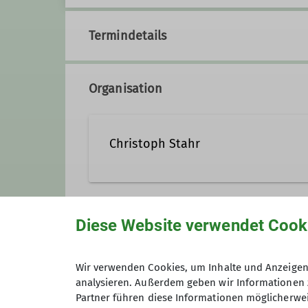
Termindetails
Organisation
Christoph Stahr
Kontakt aufnehmen
Diese Website verwendet Cook
Unsere Veranstaltungsorte
Qualifikationen
Wir verwenden Cookies, um Inhalte und Anzeigen 
analysieren. Außerdem geben wir Informationen 
Kletterhalle EnergieWände
Trainer*in C Sportklettern Leistungsspo
Partner führen diese Informationen möglicherwei