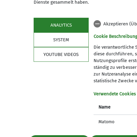
Dienste gesammelt haben.
Trainer*in B Sportklettern Leistungsspo
Webseite der Kletterhalle
Akzeptieren (Üb
Zusatzqualifikation Outdoor- Sportklet
ANALYTICS
Cookie Beschreibun
SYSTEM
Die verantwortliche 
diese durchführen, s
YOUTUBE VIDEOS
Nutzungsprofile erste
ständig zu verbessern
zur Nutzeranalyse ei
statistische Zwecke v
Aktuelles
Im 
Verwendete Cookies
Name
Matomo