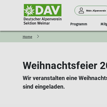
Mein.Alpenverein
Programm
Mit
Home
Organisation
Mitglied werden
Materialausleihe
EnergieWände
Jahresprogramm
Vorstand & Beisitzer
Sektionswechsel
A
2026
Programmarchiv
Weihnachtsfeier 
Wir veranstalten eine Weihnachts
sind eingeladen.