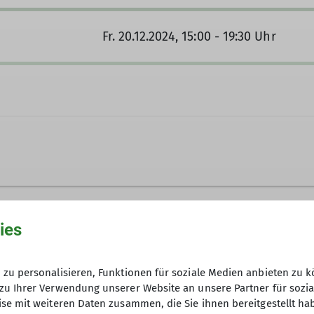
Fr. 20.12.2024, 15:00 - 19:30 Uhr
ies
Ämter
zu personalisieren, Funktionen für soziale Medien anbieten zu k
zu Ihrer Verwendung unserer Website an unsere Partner für sozi
rt
Jugendsprecher
Tou
se mit weiteren Daten zusammen, die Sie ihnen bereitgestellt ha