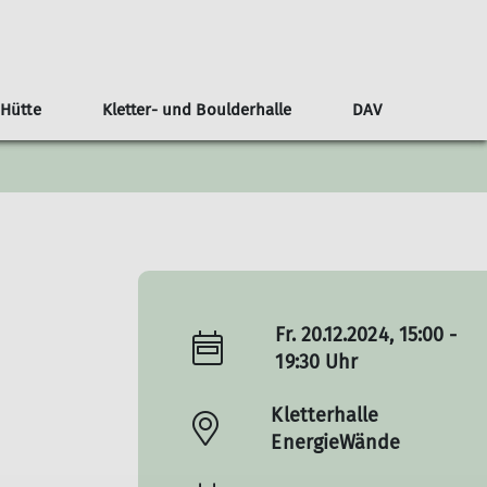
 Hütte
Kletter- und Boulderhalle
DAV
tzung
Mitgliedschaft kündigen
Baugeschichte Kletterhalle
Unsere Geschichte
Berichte
Seminarraum
Ausbildung
Beiträge
Veranstaltungen
Tourenberichte
Fr. 20.12.2024, 15:00 -
19:30 Uhr
Kletterhalle
EnergieWände