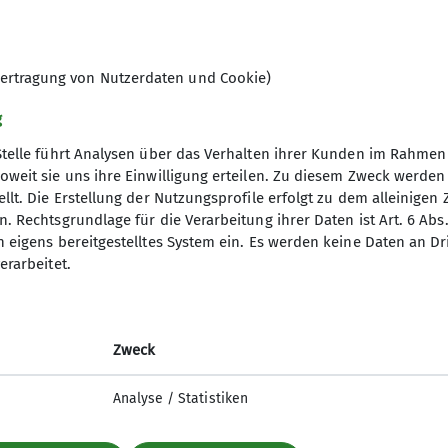
rt
Kromsdorfer Straße 11
99427 Weimar
ertragung von Nutzerdaten und Cookie)
tern
g
Stelle führt Analysen über das Verhalten ihrer Kunden im Rahmen
oweit sie uns ihre Einwilligung erteilen. Zu diesem Zweck werde
llt. Die Erstellung der Nutzungsprofile erfolgt zu dem alleinigen 
. Rechtsgrundlage für die Verarbeitung ihrer Daten ist Art. 6 Abs. 
n eigens bereitgestelltes System ein. Es werden keine Daten an D
erarbeitet.
Fokus
Zweck
Analyse / Statistiken