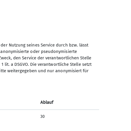
 der Nutzung seines Service durch bzw. lässt
n anonymisierte oder pseudonymisierte
Zweck, den Service der verantwortlichen Stelle
1 lit. a DSGVO. Die verantwortliche Stelle setzt
Sektion Weimar des
ritte weitergegeben und nur anonymisiert für
Deutschen Alpenvereins e.V.
Kromsdorfer Str. 11
99427 Weimar
Ablauf
Telefon +4936432523314
30