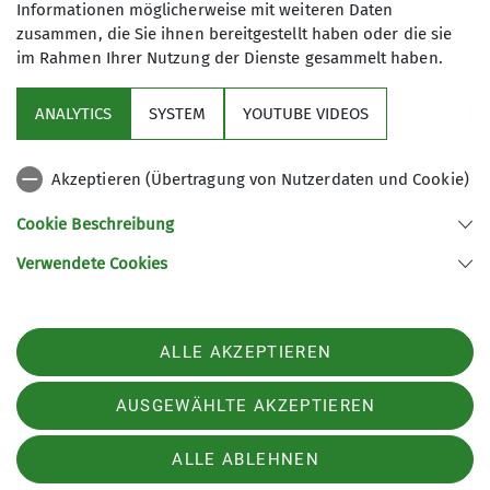
Informationen möglicherweise mit weiteren Daten
8
zusammen, die Sie ihnen bereitgestellt haben oder die sie
im Rahmen Ihrer Nutzung der Dienste gesammelt haben.
ANALYTICS
SYSTEM
YOUTUBE VIDEOS
Akzeptieren (Übertragung von Nutzerdaten und Cookie)
Aktuelles
Cookie Beschreibung
Im Fokus
Verwendete Cookies
Sektion Weimar des Deutschen Alpenvereins e.V.
ALLE AKZEPTIEREN
Kromsdorfer Str. 11
99427 Weimar
AUSGEWÄHLTE AKZEPTIEREN
Telefon +4936432523314
ALLE ABLEHNEN
Impressum
Datenschutz
Datenschutz-Einstellungen