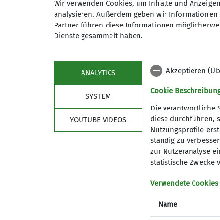
Wir verwenden Cookies, um Inhalte und Anzeigen 
analysieren. Außerdem geben wir Informationen 
scholzenrico@web.de
Partner führen diese Informationen möglicherwei
Dienste gesammelt haben.
Maximale Teilnehmeranzahl
Qualifikationen
Akzeptieren (Üb
ANALYTICS
Wanderleiter*in
Cookie Beschreibun
SYSTEM
Die verantwortliche 
diese durchführen, s
YOUTUBE VIDEOS
Nutzungsprofile erste
ständig zu verbessern
zur Nutzeranalyse ei
statistische Zwecke v
Aktuelles
Im 
Verwendete Cookies
Name