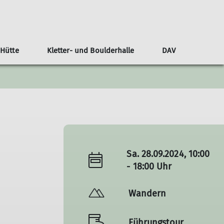
 Hütte
Kletter- und Boulderhalle
DAV
tzung
Mitgliedschaft kündigen
Baugeschichte Kletterhalle
Unsere Geschichte
Berichte
Seminarraum
Ausbildung
Beiträge
Veranstaltungen
Tourenberichte
Sa. 28.09.2024, 10:00
- 18:00 Uhr
Wandern
Führungstour