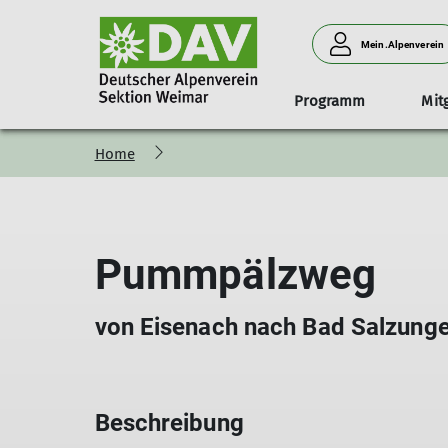
Mein.Alpenverein
Programm
Mit
Home
Organisation
Mitglied werden
Materialausleihe
EnergieWände
Jahresprogramm
Vorstand & Beisitzer
Sektionswechsel
A
2026
Programmarchiv
Pummpälzweg
von Eisenach nach Bad Salzung
Beschreibung