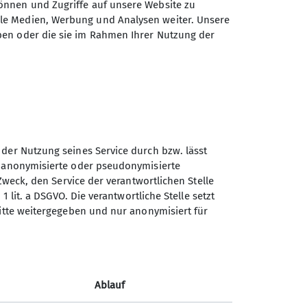
önnen und Zugriffe auf unsere Website zu
ale Medien, Werbung und Analysen weiter. Unsere
ben oder die sie im Rahmen Ihrer Nutzung der
 der Nutzung seines Service durch bzw. lässt
n anonymisierte oder pseudonymisierte
Zweck, den Service der verantwortlichen Stelle
1 lit. a DSGVO. Die verantwortliche Stelle setzt
Sektion Weimar des
ritte weitergegeben und nur anonymisiert für
Deutschen Alpenvereins e.V.
Kromsdorfer Str. 11
99427 Weimar
Ablauf
Telefon +4936432523314