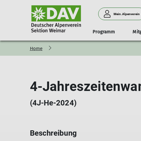
Mein.Alpenverein
Programm
Mit
Home
Organisation
Mitglied werden
Materialausleihe
EnergieWände
Jahresprogramm
Vorstand & Beisitzer
Sektionswechsel
A
2026
Programmarchiv
4-Jahreszeitenwa
(4J-He-2024)
Beschreibung