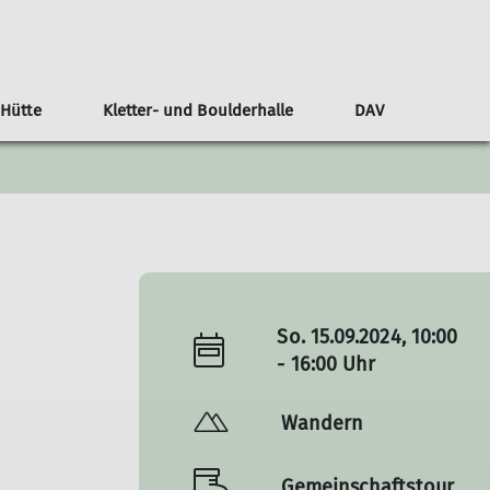
 Hütte
Kletter- und Boulderhalle
DAV
tzung
Mitgliedschaft kündigen
Baugeschichte Kletterhalle
Unsere Geschichte
Berichte
Seminarraum
Ausbildung
Beiträge
Veranstaltungen
Tourenberichte
So. 15.09.2024, 10:00
- 16:00 Uhr
Wandern
Gemeinschaftstour